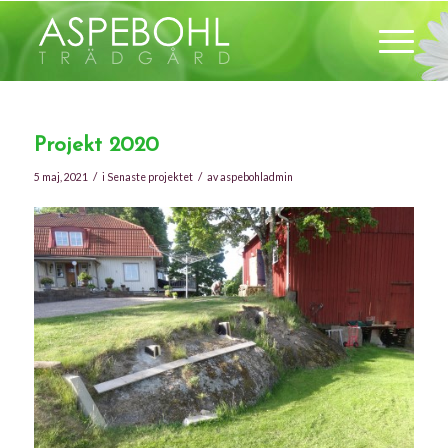
Projekt 2020
/
/
5 maj, 2021
i
Senaste projektet
av
aspebohladmin