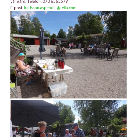
vår gård. Telefon: 070 6565579
E-post:
karlsson.aspebohl@telia.com