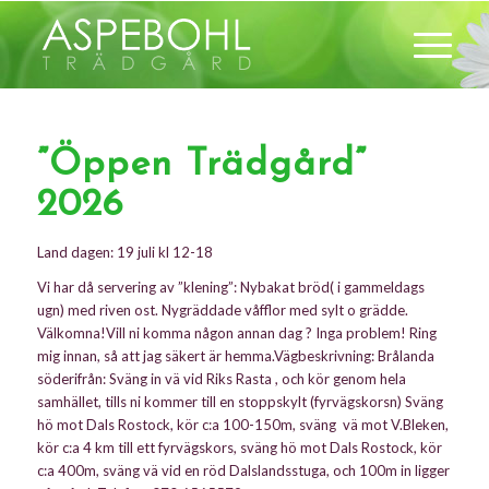
”Öppen Trädgård”
2026
Land dagen: 19 juli kl 12-18
Vi har då servering av ”klening”: Nybakat bröd( i gammeldags
ugn) med riven ost. Nygräddade våfflor med sylt o grädde.
Välkomna!Vill ni komma någon annan dag ? Inga problem! Ring
mig innan, så att jag säkert är hemma.Vägbeskrivning: Brålanda
söderifrån: Sväng in vä vid Riks Rasta , och kör genom hela
samhället, tills ni kommer till en stoppskylt (fyrvägskorsn) Sväng
hö mot Dals Rostock, kör c:a 100-150m, sväng vä mot V.Bleken,
kör c:a 4 km till ett fyrvägskors, sväng hö mot Dals Rostock, kör
c:a 400m, sväng vä vid en röd Dalslandsstuga, och 100m in ligger